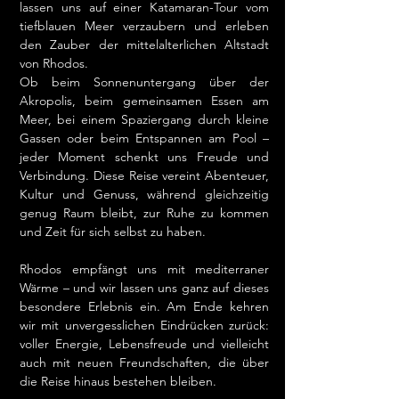
lassen uns auf einer Katamaran-Tour vom
tiefblauen Meer verzaubern und erleben
den Zauber der mittelalterlichen Altstadt
von Rhodos.
Ob beim Sonnenuntergang über der
Akropolis, beim gemeinsamen Essen am
Meer, bei einem Spaziergang durch kleine
Gassen oder beim Entspannen am Pool –
jeder Moment schenkt uns Freude und
Verbindung. Diese Reise vereint Abenteuer,
Kultur und Genuss, während gleichzeitig
genug Raum bleibt, zur Ruhe zu kommen
und Zeit für sich selbst zu haben.
Rhodos empfängt uns mit mediterraner
Wärme – und wir lassen uns ganz auf dieses
besondere Erlebnis ein. Am Ende kehren
wir mit unvergesslichen Eindrücken zurück:
voller Energie, Lebensfreude und vielleicht
auch mit neuen Freundschaften, die über
die Reise hinaus bestehen bleiben.