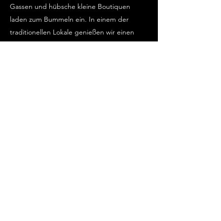
Gassen und hübsche kleine Boutiquen
laden zum Bummeln ein. In einem der
traditionellen Lokale genießen wir einen
kühlen Drink und lassen den Blick über die
Dächer schweifen. Wir spüren das
entspannte Lebensgefühl des Ortes und
sammeln neue Eindrücke. Ein malerischer
Ort, der sofort verzaubert.